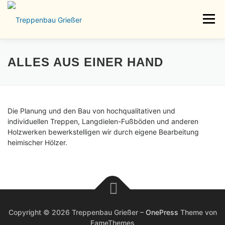
Zum
Inhalt
Menü
springen
HOME
ÜBER UNS
LEISTUNGEN
GALERIE
ALLES AUS EINER HAND
KONTAKT
IMPRESSUM | DATENSCHUTZ
Die Planung und den Bau von hochqualitativen und
individuellen Treppen, Langdielen-Fußböden und anderen
Holzwerken bewerkstelligen wir durch eigene Bearbeitung
heimischer Hölzer.
Copyright © 2026 Treppenbau Grießer
–
OnePress
Theme von
FameThemes